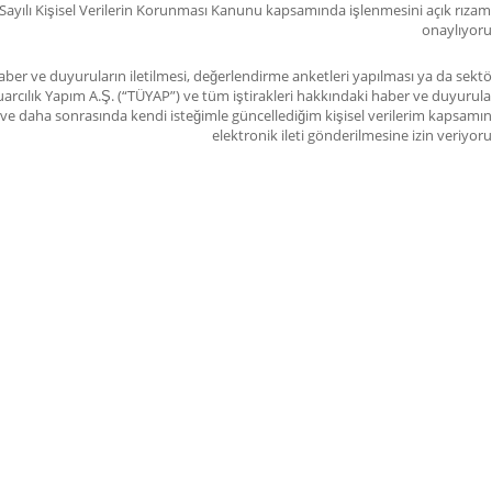
Sayılı Kişisel Verilerin Korunması Kanunu kapsamında işlenmesini açık rızam 
onaylıyor
ber ve duyuruların iletilmesi, değerlendirme anketleri yapılması ya da sektö
arcılık Yapım A.Ş. (“TÜYAP”) ve tüm iştirakleri hakkındaki haber ve duyurula
im ve daha sonrasında kendi isteğimle güncellediğim kişisel verilerim kapsamı
elektronik ileti gönderilmesine izin veriyor