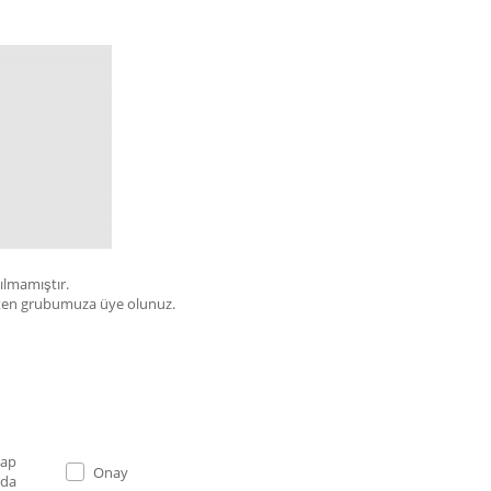
çılmamıştır.
bülten grubumuza üye olunuz.
Onay
 da