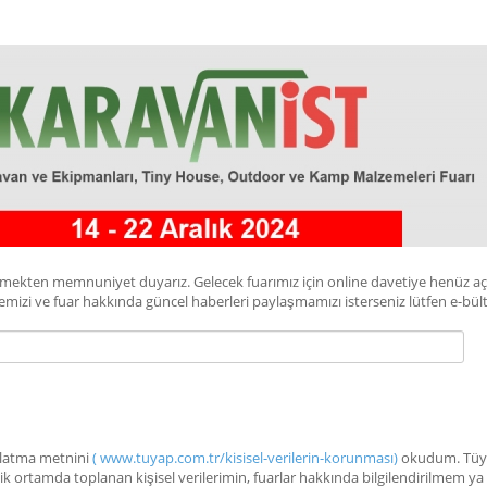
örmekten memnuniyet duyarız. Gelecek fuarımız için online davetiye henüz a
irmemizi ve fuar hakkında güncel haberleri paylaşmamızı isterseniz lütfen e-
dınlatma metnini
( www.tuyap.com.tr/kisisel-verilerin-korunması)
okudum. Tüyap
nik ortamda toplanan kişisel verilerimin, fuarlar hakkında bilgilendirilmem ya