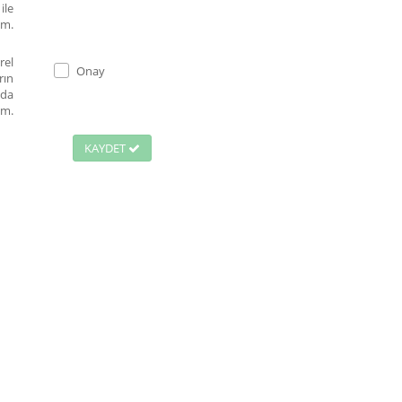
ile
um.
rel
Onay
rın
nda
um.
KAYDET