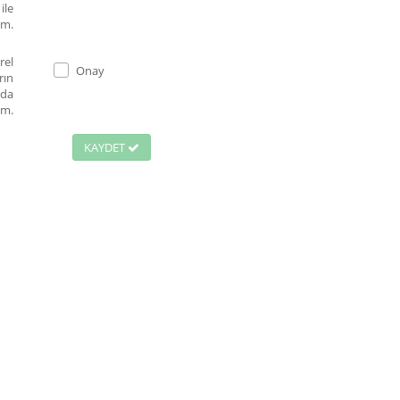
ile
um.
rel
Onay
rın
nda
um.
KAYDET