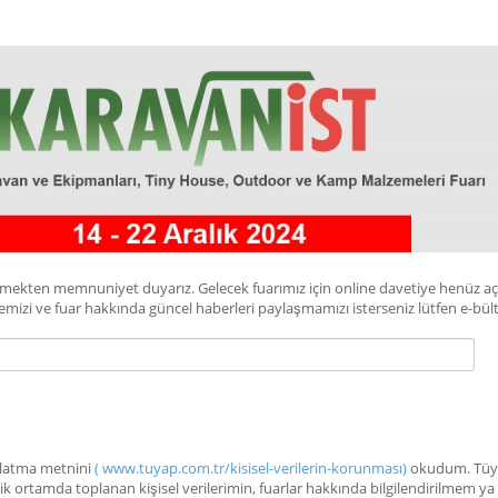
örmekten memnuniyet duyarız. Gelecek fuarımız için online davetiye henüz a
irmemizi ve fuar hakkında güncel haberleri paylaşmamızı isterseniz lütfen e-
dınlatma metnini
( www.tuyap.com.tr/kisisel-verilerin-korunması)
okudum. Tüyap
nik ortamda toplanan kişisel verilerimin, fuarlar hakkında bilgilendirilmem ya