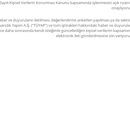
Sayılı Kişisel Verilerin Korunması Kanunu kapsamında işlenmesini açık rızam 
onaylıyor
ber ve duyuruların iletilmesi, değerlendirme anketleri yapılması ya da sektö
arcılık Yapım A.Ş. (“TÜYAP”) ve tüm iştirakleri hakkındaki haber ve duyurula
im ve daha sonrasında kendi isteğimle güncellediğim kişisel verilerim kapsamı
elektronik ileti gönderilmesine izin veriyor