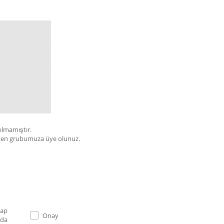
çılmamıştır.
bülten grubumuza üye olunuz.
Onay
 da