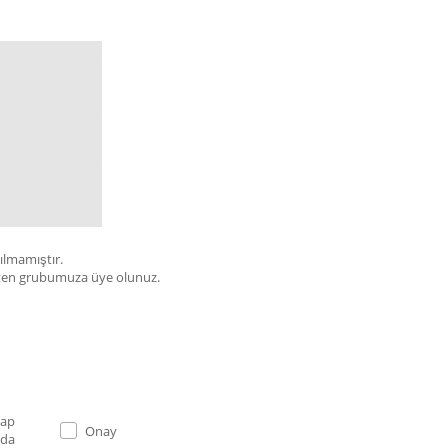
çılmamıştır.
bülten grubumuza üye olunuz.
Onay
 da