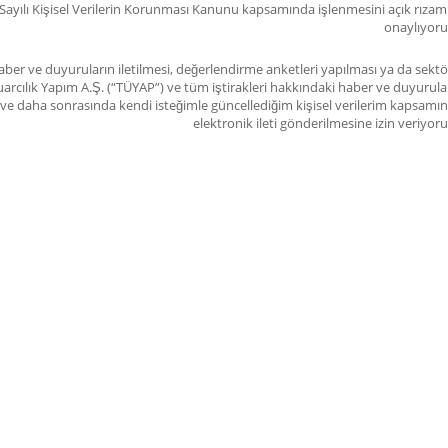
Sayılı Kişisel Verilerin Korunması Kanunu kapsamında işlenmesini açık rızam 
onaylıyor
ber ve duyuruların iletilmesi, değerlendirme anketleri yapılması ya da sektö
arcılık Yapım A.Ş. (“TÜYAP”) ve tüm iştirakleri hakkındaki haber ve duyurula
im ve daha sonrasında kendi isteğimle güncellediğim kişisel verilerim kapsamı
elektronik ileti gönderilmesine izin veriyor