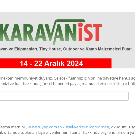
örmekten memnuniyet duyarız. Gelecek fuarımız için online davetiye henüz a
irmemizi ve fuar hakkında güncel haberleri paylaşmamızı isterseniz lütfen e-
dınlatma metnini
( www.tuyap.com.tr/kisisel-verilerin-korunması)
okudum. Tüyap
nik ortamda toplanan kişisel verilerimin, fuarlar hakkında bilgilendirilmem ya