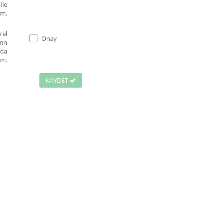
ile
um.
rel
Onay
rın
nda
um.
KAYDET