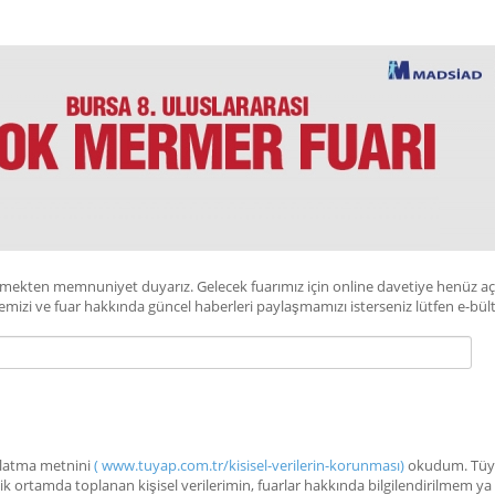
örmekten memnuniyet duyarız. Gelecek fuarımız için online davetiye henüz a
irmemizi ve fuar hakkında güncel haberleri paylaşmamızı isterseniz lütfen e-
dınlatma metnini
( www.tuyap.com.tr/kisisel-verilerin-korunması)
okudum. Tüyap
nik ortamda toplanan kişisel verilerimin, fuarlar hakkında bilgilendirilmem ya