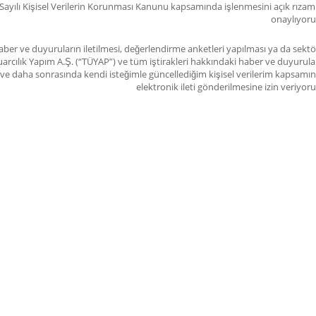
Sayılı Kişisel Verilerin Korunması Kanunu kapsamında işlenmesini açık rızam 
onaylıyor
ber ve duyuruların iletilmesi, değerlendirme anketleri yapılması ya da sektö
arcılık Yapım A.Ş. (“TÜYAP”) ve tüm iştirakleri hakkındaki haber ve duyurula
im ve daha sonrasında kendi isteğimle güncellediğim kişisel verilerim kapsamı
elektronik ileti gönderilmesine izin veriyor