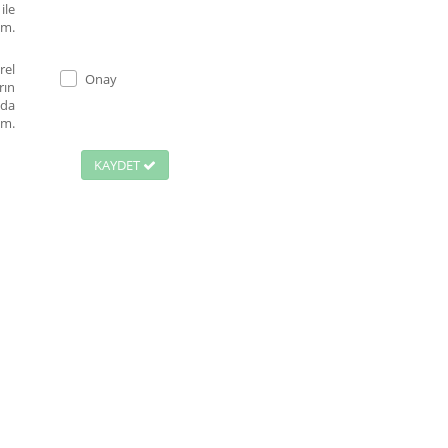
ile
um.
rel
Onay
rın
nda
um.
KAYDET