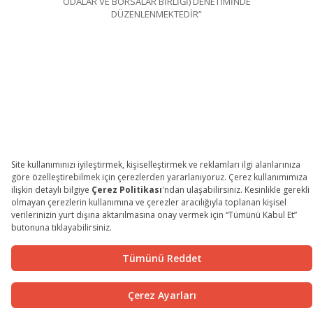
ODALAR VE BORSALAR BİRLİĞİ) DENETİMİNDE
DÜZENLENMEKTEDİR”