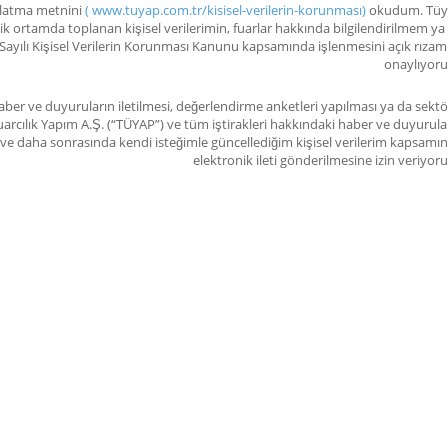
dınlatma metnini
( www.tuyap.com.tr/kisisel-verilerin-korunması)
okudum. Tüyap
nik ortamda toplanan kişisel verilerimin, fuarlar hakkında bilgilendirilmem ya
Sayılı Kişisel Verilerin Korunması Kanunu kapsamında işlenmesini açık rızam 
onaylıyor
ber ve duyuruların iletilmesi, değerlendirme anketleri yapılması ya da sektö
arcılık Yapım A.Ş. (“TÜYAP”) ve tüm iştirakleri hakkındaki haber ve duyurula
im ve daha sonrasında kendi isteğimle güncellediğim kişisel verilerim kapsamı
elektronik ileti gönderilmesine izin veriyor