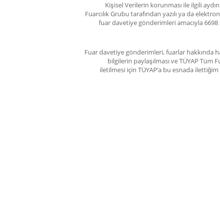
Kişisel Verilerin korunması ile ilgili ay
Fuarcılık Grubu tarafından yazılı ya da elektro
fuar davetiye gönderimleri amacıyla 6698 
Fuar davetiye gönderimleri, fuarlar hakkında ha
bilgilerin paylaşılması ve TÜYAP Tüm Fu
iletilmesi için TÜYAP’a bu esnada ilettiğ