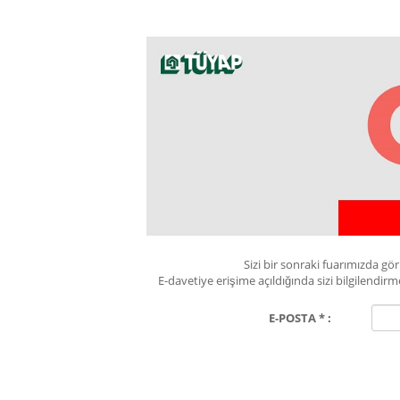
Sizi bir sonraki fuarımızda g
E-davetiye erişime açıldığında sizi bilgilend
E-POSTA * :