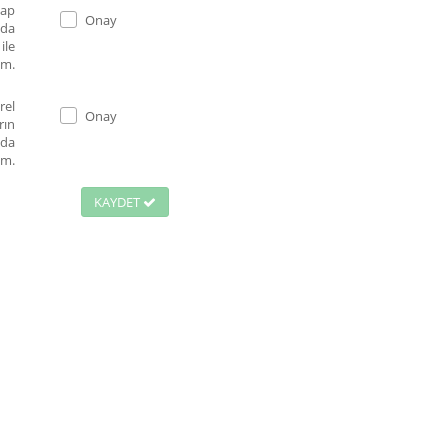
Onay
 da
ile
um.
rel
Onay
rın
nda
um.
KAYDET