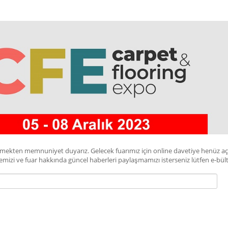
örmekten memnuniyet duyarız. Gelecek fuarımız için online davetiye henüz a
irmemizi ve fuar hakkında güncel haberleri paylaşmamızı isterseniz lütfen e-