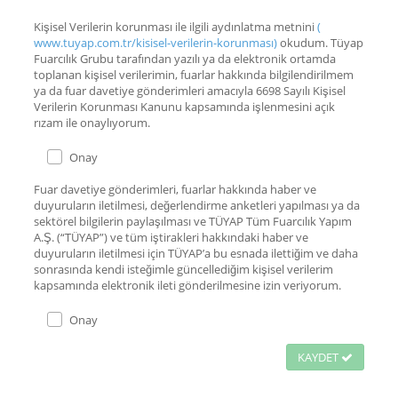
Kişisel Verilerin korunması ile ilgili aydınlatma metnini
(
www.tuyap.com.tr/kisisel-verilerin-korunması)
okudum. Tüyap
Fuarcılık Grubu tarafından yazılı ya da elektronik ortamda
toplanan kişisel verilerimin, fuarlar hakkında bilgilendirilmem
ya da fuar davetiye gönderimleri amacıyla 6698 Sayılı Kişisel
Verilerin Korunması Kanunu kapsamında işlenmesini açık
rızam ile onaylıyorum.
Onay
Fuar davetiye gönderimleri, fuarlar hakkında haber ve
duyuruların iletilmesi, değerlendirme anketleri yapılması ya da
sektörel bilgilerin paylaşılması ve TÜYAP Tüm Fuarcılık Yapım
A.Ş. (“TÜYAP”) ve tüm iştirakleri hakkındaki haber ve
duyuruların iletilmesi için TÜYAP’a bu esnada ilettiğim ve daha
sonrasında kendi isteğimle güncellediğim kişisel verilerim
kapsamında elektronik ileti gönderilmesine izin veriyorum.
Onay
KAYDET