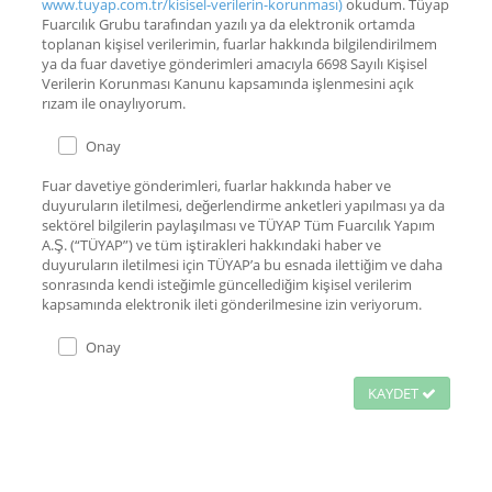
www.tuyap.com.tr/kisisel-verilerin-korunması)
okudum. Tüyap
Fuarcılık Grubu tarafından yazılı ya da elektronik ortamda
toplanan kişisel verilerimin, fuarlar hakkında bilgilendirilmem
ya da fuar davetiye gönderimleri amacıyla 6698 Sayılı Kişisel
Verilerin Korunması Kanunu kapsamında işlenmesini açık
rızam ile onaylıyorum.
Onay
Fuar davetiye gönderimleri, fuarlar hakkında haber ve
duyuruların iletilmesi, değerlendirme anketleri yapılması ya da
sektörel bilgilerin paylaşılması ve TÜYAP Tüm Fuarcılık Yapım
A.Ş. (“TÜYAP”) ve tüm iştirakleri hakkındaki haber ve
duyuruların iletilmesi için TÜYAP’a bu esnada ilettiğim ve daha
sonrasında kendi isteğimle güncellediğim kişisel verilerim
kapsamında elektronik ileti gönderilmesine izin veriyorum.
Onay
KAYDET