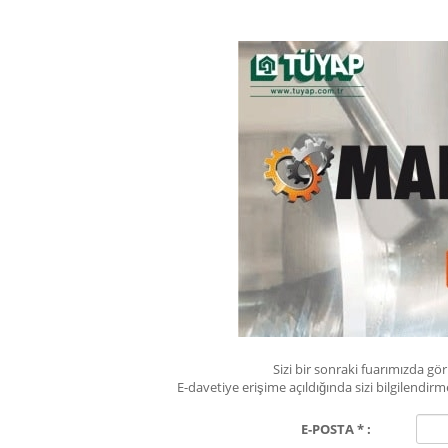
Sizi bir sonraki fuarımızda g
E-davetiye erişime açıldığında sizi bilgilend
E-POSTA * :