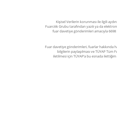
Kişisel Verilerin korunması ile ilgili ay
Fuarcılık Grubu tarafından yazılı ya da elektro
fuar davetiye gönderimleri amacıyla 6698 
Fuar davetiye gönderimleri, fuarlar hakkında ha
bilgilerin paylaşılması ve TÜYAP Tüm Fu
iletilmesi için TÜYAP’a bu esnada ilettiğ