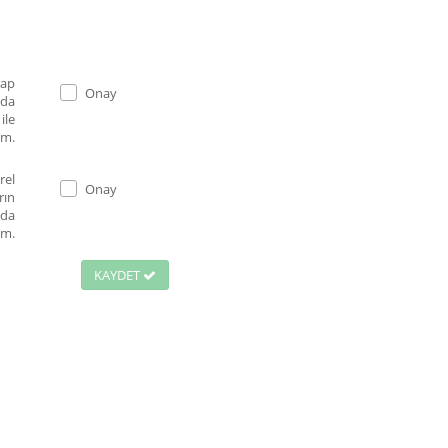
Onay
 da
ile
um.
rel
Onay
rın
nda
um.
KAYDET