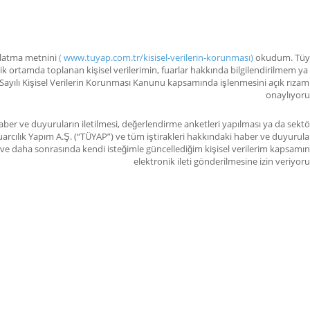
dınlatma metnini
( www.tuyap.com.tr/kisisel-verilerin-korunması)
okudum. Tüyap
nik ortamda toplanan kişisel verilerimin, fuarlar hakkında bilgilendirilmem ya
Sayılı Kişisel Verilerin Korunması Kanunu kapsamında işlenmesini açık rızam 
onaylıyor
ber ve duyuruların iletilmesi, değerlendirme anketleri yapılması ya da sektö
arcılık Yapım A.Ş. (“TÜYAP”) ve tüm iştirakleri hakkındaki haber ve duyurula
im ve daha sonrasında kendi isteğimle güncellediğim kişisel verilerim kapsamı
elektronik ileti gönderilmesine izin veriyor