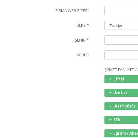
FİRMA WEB SİTESİ :
ÜLKE * :
ŞEHİR * :
ADRES :
ŞİRKET FAALİYET AL
Çiftçi
Üretici
Distribütör
STK
Egitim / Aka