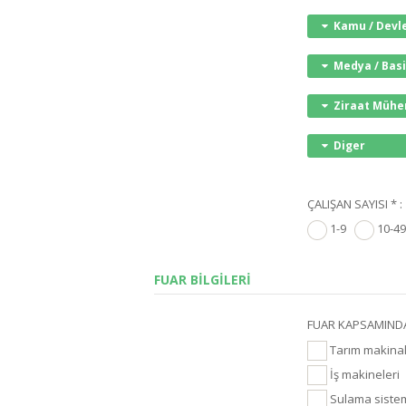
Kamu / Devl
Medya / Bas
Ziraat Mühe
Diger
ÇALIŞAN SAYISI * :
1-9
10-4
FUAR BİLGİLERİ
FUAR KAPSAMINDA
Tarım makinala
İş makineleri
Sulama sistem