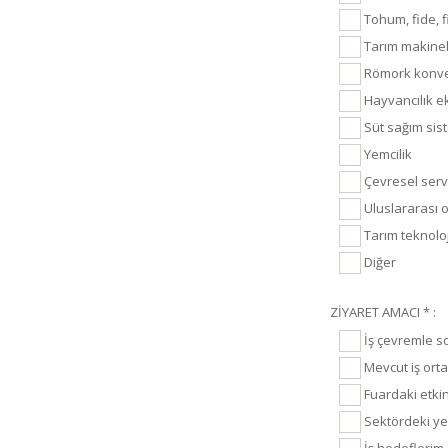
Tohum, fide, fi
Tarım makinel
Römork konve
Hayvancılık e
Süt sağım sis
Yemcilik
Çevresel servis
Uluslararası 
Tarım teknoloji
Diğer
ZİYARET AMACI * :
İş çevremle s
Mevcut iş orta
Fuardaki etkinl
Sektördeki yen
İş hedeflerim 