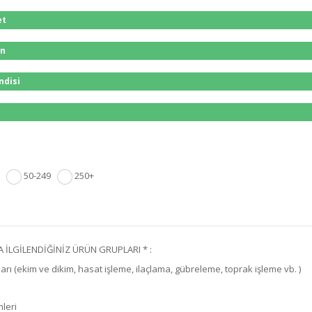
et
in
ndisi
9
50-249
250+
 İLGİLENDİĞİNİZ ÜRÜN GRUPLARI * :
rı (ekim ve dikim, hasat işleme, ilaçlama, gübreleme, toprak işleme vb. )
leri