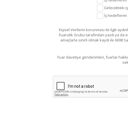
Gelecekteki iş 
İş hedeflerim 
Kişisel Verilerin korunması ile ilgili ayd
Fuarcılık Grubu tarafından yazılı ya da 
amaçlarla sınırlı olmak kaydı ile 6698 
Fuar davetiye gönderimleri, fuarlar hakk
sek