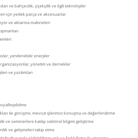
dan ve bahçecilik, çiçekçilik ve ilgili teknolojiler
eri için yedek parça ve aksesuarlar
yör ve aktarma makineleri
kipmanları
temleri
ler, yenilenebilir enerjiler
organizasyonlar, yönetim ve dernekler
leri ve yazılımları
osyalleşebilme
kları ile görüşme, mevcut işlerimizi konuşma ve değerlendirme
ik ve seminerlere katılıp sektörel bilgimi geliştirme
ilik ve gelişmeleri takip etme
doğrultusunda olabildiğince çok ve farklı firma ile görüşme