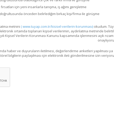
fırsatları için yeni insanlarla tanışma, iş ağımı genişletme
doğrultusunda önceden belirlediğim birkaç kişi/firma ile görüşme
ınlatma metnini
( www.tuyap.com.tr/kisisel-verilerin-korunması)
okudum. Tüyap
elektronik ortamda toplanan kişisel verilerimin, aydınlatma metninde belirti
Sayılı Kişisel Verilerin Korunması Kanunu kapsamında işlenmesini açık rızam 
onaylıyor
ında haber ve duyuruların iletilmesi, değerlendirme anketleri yapılması ya
törel bilgilerin paylaşılması için elektronik ileti gönderilmesine izin veriyor