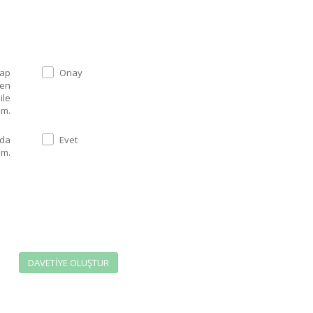
Onay
len
ile
um.
 da
Evet
um.