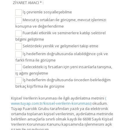
ZİYARET AMACI * :
İş çevremle sosyalleşebilme
Mevcut iş ortakları ile görüşme, mevcut işlerimizi
konuşma ve değerlendirme
Fuardaki etkinlik ve seminerlere katılıp sektörel
bilgimi geliştirme
Sektördeki yenilik ve gelişmeleri takip etme
İş hedeflerim doğrultusunda olabildiğince çok ve
farklı firma ile görüşme
Gelecekteki iş fırsatları için yeni insanlarla tanışma,
iş ağımı genişletme
İş hedeflerim doğrultusunda önceden belirlediğim
birkaç kişi/firma ile görüşme
Kişisel Verilerin korunması ile ilgili aydınlatma metnini
(
www.tuyap.com.tr/kisisel-verilerin-korunması)
okudum.
Tüyap Fuarcılık Grubu tarafından yazılı ya da elektronik
ortamda toplanan kişisel verilerimin, aydınlatma metninde
belirtilen amaçlarla sınırlı olmak kaydı ile 6698 Sayılı Kişisel
Verilerin Korunması Kanunu kapsamında işlenmesini açık
rızam ile onaylıyorum.