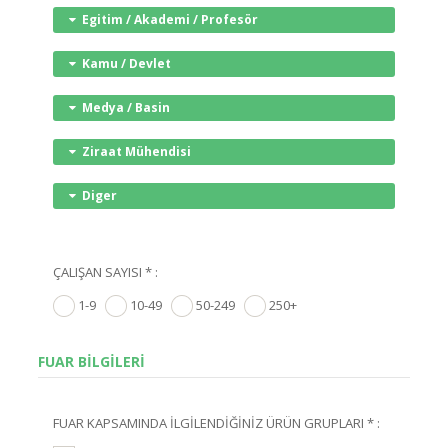
Egitim / Akademi / Profesör
Kamu / Devlet
Medya / Basin
Ziraat Mühendisi
Diger
ÇALIŞAN SAYISI * :
1-9
10-49
50-249
250+
FUAR BİLGİLERİ
FUAR KAPSAMINDA İLGİLENDİĞİNİZ ÜRÜN GRUPLARI * :