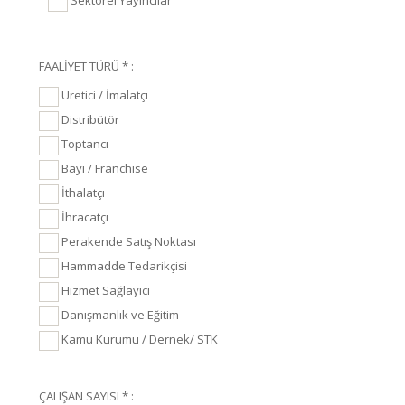
Sektörel Yayıncılar
FAALİYET TÜRÜ * :
Üretici / İmalatçı
Distribütör
Toptancı
Bayi / Franchise
İthalatçı
İhracatçı
Perakende Satış Noktası
Hammadde Tedarikçisi
Hizmet Sağlayıcı
Danışmanlık ve Eğitim
Kamu Kurumu / Dernek/ STK
ÇALIŞAN SAYISI * :