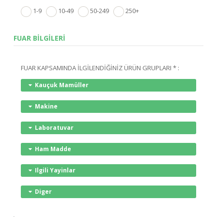
1-9
10-49
50-249
250+
FUAR BİLGİLERİ
FUAR KAPSAMINDA İLGİLENDİĞİNİZ ÜRÜN GRUPLARI * :
Kauçuk Mamüller
Makine
Laboratuvar
Ham Madde
Ilgili Yayinlar
Diger