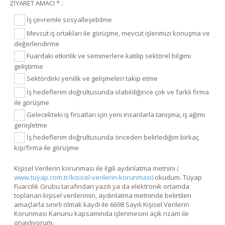
ZİYARET AMACI * :
İş çevremle sosyalleşebilme
Mevcut iş ortakları ile görüşme, mevcut işlerimizi konuşma ve
değerlendirme
Fuardaki etkinlik ve seminerlere katılıp sektörel bilgimi
geliştirme
Sektördeki yenilik ve gelişmeleri takip etme
İş hedeflerim doğrultusunda olabildiğince çok ve farklı firma
ile görüşme
Gelecekteki iş fırsatları için yeni insanlarla tanışma, iş ağımı
genişletme
İş hedeflerim doğrultusunda önceden belirlediğim birkaç
kişi/firma ile görüşme
Kişisel Verilerin korunması ile ilgili aydınlatma metnini
(
www.tuyap.com.tr/kisisel-verilerin-korunması)
okudum. Tüyap
Fuarcılık Grubu tarafından yazılı ya da elektronik ortamda
toplanan kişisel verilerimin, aydınlatma metninde belirtilen
amaçlarla sınırlı olmak kaydı ile 6698 Sayılı Kişisel Verilerin
Korunması Kanunu kapsamında işlenmesini açık rızam ile
onaylıyorum.