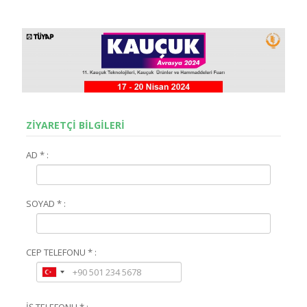
ZİYARETÇİ BİLGİLERİ
AD * :
SOYAD * :
CEP TELEFONU * :
İŞ TELEFONU * :