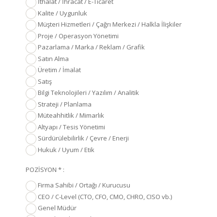
İthalat / İhracat / E-Ticaret
Kalite / Uygunluk
Müşteri Hizmetleri / Çağrı Merkezi / Halkla İlişkiler
Proje / Operasyon Yönetimi
Pazarlama / Marka / Reklam / Grafik
Satın Alma
Üretim / İmalat
Satış
Bilgi Teknolojileri / Yazılım / Analitik
Strateji / Planlama
Müteahhitlik / Mimarlık
Altyapı / Tesis Yönetimi
Sürdürülebilirlik / Çevre / Enerji
Hukuk / Uyum / Etik
POZİSYON * :
Firma Sahibi / Ortağı / Kurucusu
CEO / C-Level (CTO, CFO, CMO, CHRO, CISO vb.)
Genel Müdür