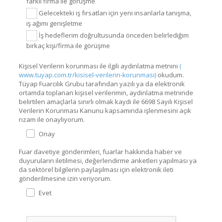
farklı firma ile görüşme
Gelecekteki iş fırsatları için yeni insanlarla tanışma,
iş ağımı genişletme
İş hedeflerim doğrultusunda önceden belirlediğim
birkaç kişi/firma ile görüşme
Kişisel Verilerin korunması ile ilgili aydınlatma metnini
(
www.tuyap.com.tr/kisisel-verilerin-korunması)
okudum.
Tüyap Fuarcılık Grubu tarafından yazılı ya da elektronik
ortamda toplanan kişisel verilerimin, aydınlatma metninde
belirtilen amaçlarla sınırlı olmak kaydı ile 6698 Sayılı Kişisel
Verilerin Korunması Kanunu kapsamında işlenmesini açık
rızam ile onaylıyorum.
Onay
Fuar davetiye gönderimleri, fuarlar hakkında haber ve
duyuruların iletilmesi, değerlendirme anketleri yapılması ya
da sektörel bilgilerin paylaşılması için elektronik ileti
gönderilmesine izin veriyorum.
Evet