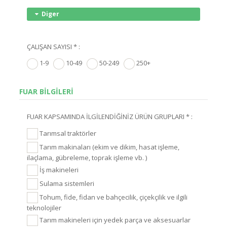
Diger
ÇALIŞAN SAYISI * :
1-9
10-49
50-249
250+
FUAR BİLGİLERİ
FUAR KAPSAMINDA İLGİLENDİĞİNİZ ÜRÜN GRUPLARI * :
Tarımsal traktörler
Tarım makinaları (ekim ve dikim, hasat işleme,
ilaçlama, gübreleme, toprak işleme vb. )
İş makineleri
Sulama sistemleri
Tohum, fide, fidan ve bahçecilik, çiçekçilik ve ilgili
teknolojiler
Tarım makineleri için yedek parça ve aksesuarlar