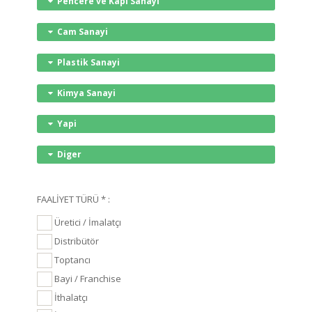
Pencere ve Kapi Sanayi
Cam Sanayi
Plastik Sanayi
Kimya Sanayi
Yapi
Diger
FAALİYET TÜRÜ * :
Üretici / İmalatçı
Distribütör
Toptancı
Bayi / Franchise
İthalatçı