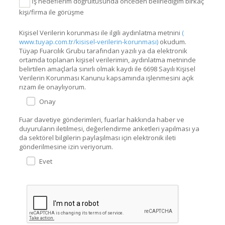
İş hedeflerim doğrultusunda önceden belirlediğim birkaç
kişi/firma ile görüşme
Kişisel Verilerin korunması ile ilgili aydınlatma metnini
(
www.tuyap.com.tr/kisisel-verilerin-korunması)
okudum.
Tüyap Fuarcılık Grubu tarafından yazılı ya da elektronik
ortamda toplanan kişisel verilerimin, aydınlatma metninde
belirtilen amaçlarla sınırlı olmak kaydı ile 6698 Sayılı Kişisel
Verilerin Korunması Kanunu kapsamında işlenmesini açık
rızam ile onaylıyorum.
Onay
Fuar davetiye gönderimleri, fuarlar hakkında haber ve
duyuruların iletilmesi, değerlendirme anketleri yapılması ya
da sektörel bilgilerin paylaşılması için elektronik ileti
gönderilmesine izin veriyorum.
Evet