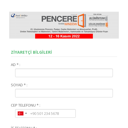
ZİYARETÇİ BİLGİLERİ
AD * :
SOYAD * :
CEP TELEFONU * :
İŞ TELEFONU * :