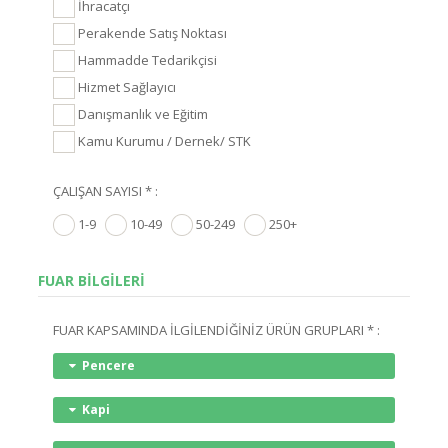
İhracatçı
Perakende Satış Noktası
Hammadde Tedarikçisi
Hizmet Sağlayıcı
Danışmanlık ve Eğitim
Kamu Kurumu / Dernek/ STK
ÇALIŞAN SAYISI * :
1-9
10-49
50-249
250+
FUAR BİLGİLERİ
FUAR KAPSAMINDA İLGİLENDİĞİNİZ ÜRÜN GRUPLARI * :
Pencere
Kapi