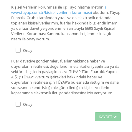
Kişisel Verilerin korunması ile ilgili aydınlatma metnini
(
www.tuyap.com.tr/kisisel-verilerin-korunması)
okudum. Tüyap
Fuarcılık Grubu tarafından yazılı ya da elektronik ortamda
toplanan kişisel verilerimin, fuarlar hakkında bilgilendirilmem
ya da fuar davetiye gönderimleri amacıyla 6698 Sayılı Kişisel
Verilerin Korunması Kanunu kapsamında işlenmesini açık
rızam ile onaylıyorum.
Onay
Fuar davetiye gönderimleri, fuarlar hakkında haber ve
duyuruların iletilmesi, değerlendirme anketleri yapılması ya da
sektörel bilgilerin paylaşılması ve TÜYAP Tüm Fuarcılık Yapım
A.Ş. (“TÜYAP”) ve tüm iştirakleri hakkındaki haber ve
duyuruların iletilmesi için TÜYAP’a bu esnada ilettiğim ve daha
sonrasında kendi isteğimle güncellediğim kişisel verilerim
kapsamında elektronik ileti gönderilmesine izin veriyorum.
Onay
KAYDET